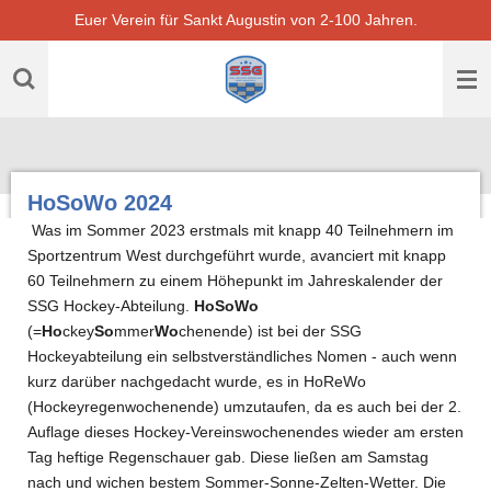
Euer Verein für Sankt Augustin von 2-100 Jahren.
Zum
Hauptinhalt
springen
HoSoWo 2024
Was im Sommer 2023 erstmals mit knapp 40 Teilnehmern im
Sportzentrum West durchgeführt wurde, avanciert mit knapp
60 Teilnehmern zu einem Höhepunkt im Jahreskalender der
SSG Hockey-Abteilung.
HoSoWo
(=
Ho
ckey
So
mmer
Wo
chenende) ist bei der SSG
Hockeyabteilung ein selbstverständliches Nomen - auch wenn
kurz darüber nachgedacht wurde, es in HoReWo
(Hockeyregenwochenende) umzutaufen, da es auch bei der 2.
Auflage dieses Hockey-Vereinswochenendes wieder am ersten
Tag heftige Regenschauer gab. Diese ließen am Samstag
nach und wichen bestem Sommer-Sonne-Zelten-Wetter. Die