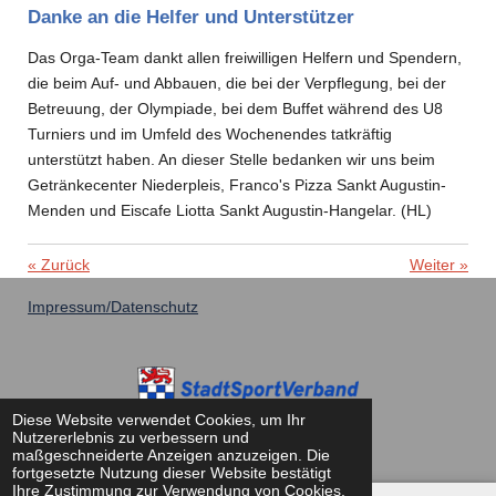
Danke an die Helfer und Unterstützer
Das Orga-Team dankt allen freiwilligen Helfern und Spendern,
die beim Auf- und Abbauen, die bei der Verpflegung, bei der
Betreuung, der Olympiade, bei dem Buffet während des U8
Turniers und im Umfeld des Wochenendes tatkräftig
unterstützt haben. An dieser Stelle bedanken wir uns beim
Getränkecenter Niederpleis, Franco's Pizza Sankt Augustin-
Menden und Eiscafe Liotta Sankt Augustin-Hangelar. (HL)
«
Zurück
Weiter
»
Impressum/Datenschutz
Diese Website verwendet Cookies, um Ihr
© 2022 - 2026 SSG-StAugustin
Nutzererlebnis zu verbessern und
maßgeschneiderte Anzeigen anzuzeigen. Die
Mit Unterstützung von
Webador
fortgesetzte Nutzung dieser Website bestätigt
Ihre Zustimmung zur Verwendung von Cookies.